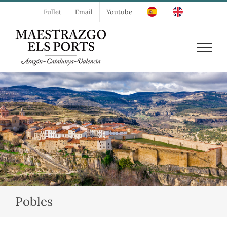
Skip
Fullet
Email
Youtube
to
content
Pobles