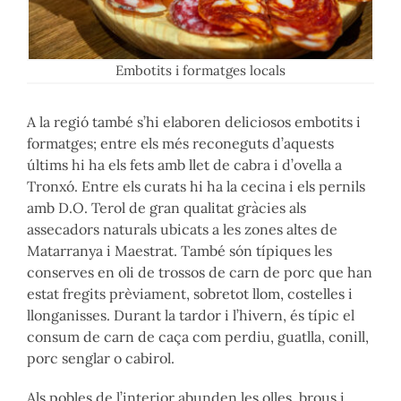
Embotits i formatges locals
A la regió també s’hi elaboren deliciosos embotits i
formatges; entre els més reconeguts d’aquests
últims hi ha els fets amb llet de cabra i d’ovella a
Tronxó. Entre els curats hi ha la cecina i els pernils
amb D.O. Terol de gran qualitat gràcies als
assecadors naturals ubicats a les zones altes de
Matarranya i Maestrat. També són típiques les
conserves en oli de trossos de carn de porc que han
estat fregits prèviament, sobretot llom, costelles i
llonganisses. Durant la tardor i l’hivern, és típic el
consum de carn de caça com perdiu, guatlla, conill,
porc senglar o cabirol.
Als pobles de l’interior abunden les olles, brous i