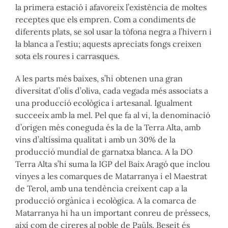
la primera estació i afavoreix l’existència de moltes
receptes que els empren. Com a condiments de
diferents plats, se sol usar la tòfona negra a l’hivern i
la blanca a l’estiu; aquests apreciats fongs creixen
sota els roures i carrasques.
A les parts més baixes, s’hi obtenen una gran
diversitat d’olis d’oliva, cada vegada més associats a
una producció ecològica i artesanal. Igualment
succeeix amb la mel. Pel que fa al vi, la denominació
d’origen més coneguda és la de la Terra Alta, amb
vins d’altíssima qualitat i amb un 30% de la
producció mundial de garnatxa blanca. A la DO
Terra Alta s’hi suma la IGP del Baix Aragó que inclou
vinyes a les comarques de Matarranya i el Maestrat
de Terol, amb una tendència creixent cap a la
producció orgànica i ecològica. A la comarca de
Matarranya hi ha un important conreu de préssecs,
així com de cireres al poble de Paüls. Beseit és