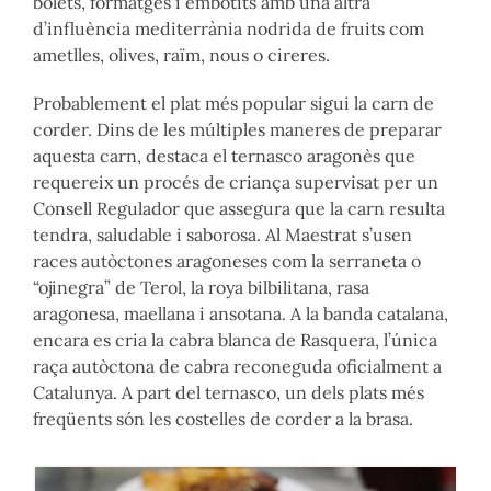
bolets, formatges i embotits amb una altra
d’influència mediterrània nodrida de fruits com
ametlles, olives, raïm, nous o cireres.
Probablement el plat més popular sigui la carn de
corder. Dins de les múltiples maneres de preparar
aquesta carn, destaca el ternasco aragonès que
requereix un procés de criança supervisat per un
Consell Regulador que assegura que la carn resulta
tendra, saludable i saborosa. Al Maestrat s’usen
races autòctones aragoneses com la serraneta o
“ojinegra” de Terol, la roya bilbilitana, rasa
aragonesa, maellana i ansotana. A la banda catalana,
encara es cria la cabra blanca de Rasquera, l’única
raça autòctona de cabra reconeguda oficialment a
Catalunya. A part del ternasco, un dels plats més
freqüents són les costelles de corder a la brasa.