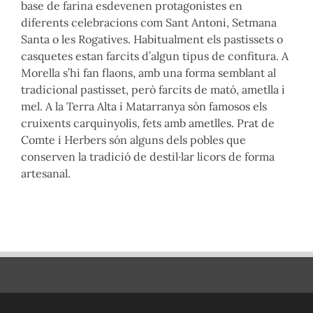
base de farina esdevenen protagonistes en
diferents celebracions com Sant Antoni, Setmana
Santa o les Rogatives. Habitualment els pastissets o
casquetes estan farcits d’algun tipus de confitura. A
Morella s’hi fan flaons, amb una forma semblant al
tradicional pastisset, però farcits de mató, ametlla i
mel. A la Terra Alta i Matarranya són famosos els
cruixents carquinyolis, fets amb ametlles. Prat de
Comte i Herbers són alguns dels pobles que
conserven la tradició de destil·lar licors de forma
artesanal.